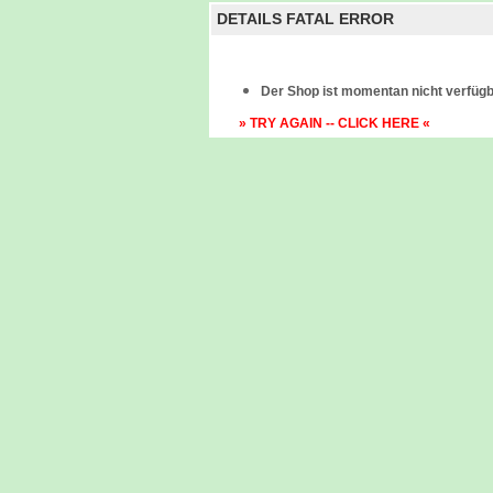
DETAILS FATAL ERROR
Der Shop ist momentan nicht verfügb
» TRY AGAIN -- CLICK HERE «